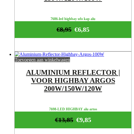
7686-led highbay ufo kap alu
€
8,95
€
6,85
Toevoegen aan winkelwagen
ALUMINIUM REFLECTOR |
VOOR HIGHBAY ARGOS
200W/150W/120W
7698-LED HIGHBAY alu artos
€
13,85
€
9,85