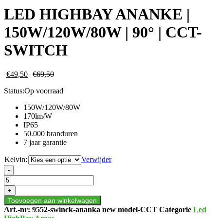
LED HIGHBAY ANANKE |
150W/120W/80W | 90° | CCT-
SWITCH
€
49,50
€
69,50
Status:
Op voorraad
150W/120W/80W
170lm/W
IP65
50.000 branduren
7 jaar garantie
Kelvin:
Verwijder
LED
-
HIGHBAY
ANANKE
+
|
Toevoegen aan winkelwagen
150W/120W/80W
Art.-nr:
9552-swinck-ananka new model-CCT
Categorie
Led
|