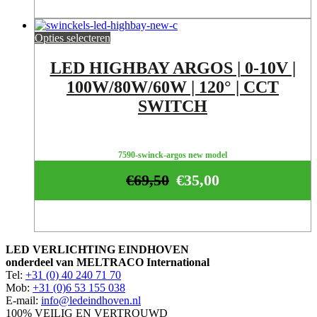
Opties selecteren
LED HIGHBAY ARGOS | 0-10V |
100W/80W/60W | 120° | CCT
SWITCH
7590-swinck-argos new model
€
69,50
€
35,00
LED VERLICHTING EINDHOVEN
onderdeel van MELTRACO International
Tel:
+31 (0) 40 240 71 70
Mob:
+31 (0)6 53 155 038
E-mail:
info@ledeindhoven.nl
100% VEILIG EN VERTROUWD