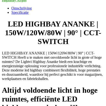
HighBay Argos
90°
|
Omschrijving
CCT-
Specificatie
SWITCH
aantal
LED HIGHBAY ANANKE |
150W/120W/80W | 90° | CCT-
SWITCH
LED HIGHBAY ANANKE | 150W/120W/80W | 90° | CCT-
SWITCH Heeft u te maken met onvoldoende licht in grote of hoge
ruimtes? De Lightvi Highbay Ananke biedt een krachtige en
energiezuinige oplossing voor professionele industriële verlichting.
Deze moderne led highbay combineert flexibiliteit, hoge prestaties
en duurzaamheid, waardoor hij perfect geschikt is voor magazijnen,
werkplaatsen en fabriekshallen.
Altijd voldoende licht in hoge
ruimtes, efficiënte LED