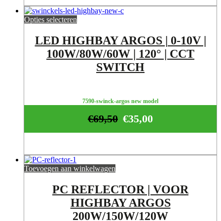
Opties selecteren
LED HIGHBAY ARGOS | 0-10V |
100W/80W/60W | 120° | CCT
SWITCH
7590-swinck-argos new model
€
69,50
€
35,00
Toevoegen aan winkelwagen
PC REFLECTOR | VOOR
HIGHBAY ARGOS
200W/150W/120W