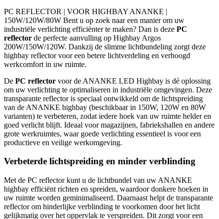
PC REFLECTOR | VOOR HIGHBAY ANANKE |
150W/120W/80W Bent u op zoek naar een manier om uw
industriële verlichting efficiënter te maken? Dan is deze
PC
reflector
de perfecte aanvulling op Highbay Argos
200W/150W/120W. Dankzij de slimme lichtbundeling zorgt deze
highbay reflector voor een betere lichtverdeling en verhoogd
werkcomfort in uw ruimte.
De
PC reflector
voor de ANANKE LED Highbay is dé oplossing
om uw verlichting te optimaliseren in industriële omgevingen. Deze
transparante reflector is speciaal ontwikkeld om de lichtspreiding
van de ANANKE highbay (beschikbaar in 150W, 120W en 80W
varianten) te verbeteren, zodat iedere hoek van uw ruimte helder en
goed verlicht blijft. Ideaal voor magazijnen, fabriekshallen en andere
grote werkruimtes, waar goede verlichting essentieel is voor een
productieve en veilige werkomgeving.
Verbeterde lichtspreiding en minder verblinding
Met de PC reflector kunt u de lichtbundel van uw ANANKE
highbay efficiënt richten en spreiden, waardoor donkere hoeken in
uw ruimte worden geminimaliseerd. Daarnaast helpt de transparante
reflector om hinderlijke verblinding te voorkomen door het licht
gelijkmatig over het oppervlak te verspreiden. Dit zorgt voor een