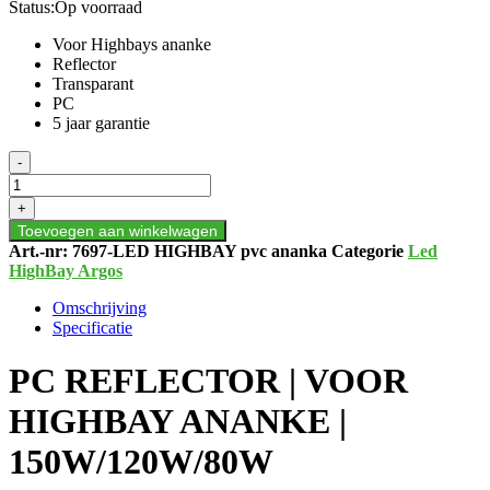
Status:
Op voorraad
Voor Highbays ananke
Reflector
Transparant
PC
5 jaar garantie
PC
-
REFLECTOR
|
+
VOOR
Toevoegen aan winkelwagen
HIGHBAY
Art.-nr:
7697-LED HIGHBAY pvc ananka
Categorie
Led
ANANKE
HighBay Argos
|
150W/120W/80W
Omschrijving
aantal
Specificatie
PC REFLECTOR | VOOR
HIGHBAY ANANKE |
150W/120W/80W