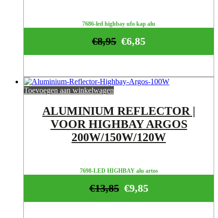
7686-led highbay ufo kap alu
€
8,95
€
6,85
Toevoegen aan winkelwagen
ALUMINIUM REFLECTOR |
VOOR HIGHBAY ARGOS
200W/150W/120W
7698-LED HIGHBAY alu artos
€
13,85
€
9,85