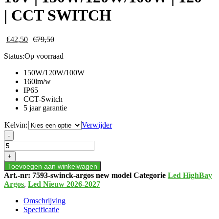
| CCT SWITCH
€
42,50
€
79,50
Status:
Op voorraad
150W/120W/100W
160lm/w
IP65
CCT-Switch
5 jaar garantie
Kelvin:
Verwijder
LED
-
HIGHBAY
ARGOS
+
|
Toevoegen aan winkelwagen
0-
Art.-nr:
7593-swinck-argos new model
Categorie
Led HighBay
10V
Argos
,
Led Nieuw 2026-2027
|
150W/120W/100W
Omschrijving
|
Specificatie
120°