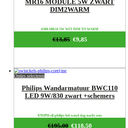
MR16 MODULE 5W ZWART
DIM2WARM
6588-MR16 5W WIT DIM TO WARM
€
13,85
€
9,85
Opties selecteren
Philips Wandarmatuur BWC110
LED 9W/830 zwart +schemers
8703PH-sll-philips led-wand dag-nacht sens
€
195,00
€
118,50