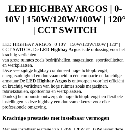
|
LED HIGHBAY ARGOS | 0-
CCT
SWITCH
10V | 150W/120W/100W | 120°
aantal
| CCT SWITCH
LED HIGHBAY ARGOS | 0-10V | 150W/120W/100W | 120° |
CCT SWITCH. De
LED Highbay Argos
is dé oplossing voor het
krachtig verlichten
van grote ruimtes zoals bedrijfshallen, magazijnen, sportfaciliteiten
en werkplaatsen.
Deze veelzijdige highbay combineert hoge lichtopbrengst,
energiezuinigheid en duurzaamheid in één compacte en krachtige
armatuur.De
LED Highbay Argos
is ontworpen voor het efficiënt
en krachtig verlichten van hoge ruimtes zoals magazijnen,
fabriekshallen, sportcentra en werkplaatsen.
Dankzij het robuuste ontwerp, de hoge lichtopbrengst en flexibele
instellingen is deze highbay een duurzame keuze voor elke
professionele omgeving.
Krachtige prestaties met instelbaar vermogen
Met een instelbaar wattage van 150W, 120W of 100W levert deze