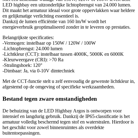
LED highbay een uitzonderlijke lichtopbrengst van 24.000 lumen.
Dit maakt het armatuur ideaal voor grote oppervlakken waar heldere
en gelijkmatige verlichting essentieel is.
Dankzij de lumen efficiëntie van 160 lm/W wordt het
energieverbruik geoptimaliseerd zonder in te leveren op prestaties.
Belangrijkste specificaties:
-Vermogen: instelbaar op 150W / 120W / 100W
-Lichtopbrengst: 24.000 lumen
-Lichtkleur (CCT): instelbaar tussen 4000K, 5000K en 6000K
-Kleurweergave (CRI): >70 Ra
-Stralingshoek: 120°
-Dimbaar: Ja, via 0-10V dimtechniek
Met de CCT-functie stelt u zelf eenvoudig de gewenste lichtkleur in,
afgestemd op de omgeving of specifieke werkzaamheden.
Bestand tegen zware omstandigheden
De behuizing van de LED Highbay Argos is ontworpen voor
intensief en langdurig gebruik. Dankzij de IP65-classificatie is het
armatuur volledig beschermd tegen stof en waterstralen. Hierdoor is
het geschikt voor zowel binnenruimtes als overdekte
buitentoepassingen.