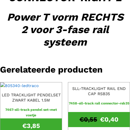
Power T vorm RECHTS
2 voor 3-fase rail
systeem
Gerelateerde producten
SLL-TRACKLIGHT RAIL END
CAP RSB35
LED TRACKLIGHT PENDELSET
ZWART KABEL 1.5M
7458-sll-track rail connector-rsb35
7467-sll-track pendel set-met
voetje
€
0,55
€
0,40
€
3,85