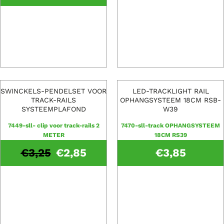
SWINCKELS-PENDELSET VOOR
LED-TRACKLIGHT RAIL
TRACK-RAILS
OPHANGSYSTEEM 18CM RSB-
SYSTEEMPLAFOND
W39
7449-sll- clip voor track-rails 2
7470-sll-track OPHANGSYSTEEM
METER
18CM RS39
€
3,25
€
2,85
€
3,85