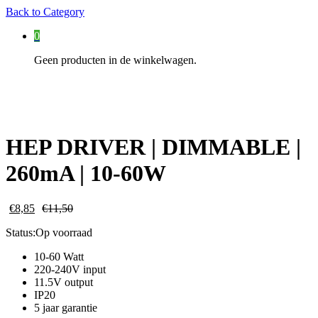
Back to
Category
0
Geen producten in de winkelwagen.
HEP DRIVER | DIMMABLE |
260mA | 10-60W
€
8,85
€
11,50
Status:
Op voorraad
10-60 Watt
220-240V input
11.5V output
IP20
5 jaar garantie