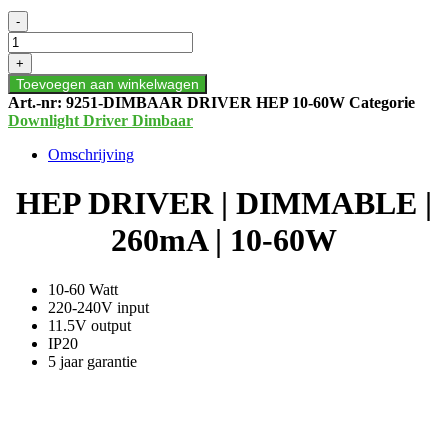
HEP
-
DRIVER
|
+
DIMMABLE
Toevoegen aan winkelwagen
|
Art.-nr:
9251-DIMBAAR DRIVER HEP 10-60W
Categorie
260mA
Downlight Driver Dimbaar
|
10-
Omschrijving
60W
aantal
HEP DRIVER | DIMMABLE |
260mA | 10-60W
10-60 Watt
220-240V input
11.5V output
IP20
5 jaar garantie