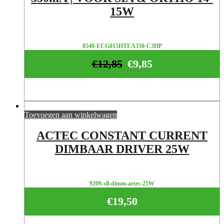
15W
8540-ECG015HTEA350-C3HP
€
12,85
€
9,85
Toevoegen aan winkelwagen
ACTEC CONSTANT CURRENT
DIMBAAR DRIVER 25W
9209-sll-dimm-artec-25W
€
19,50