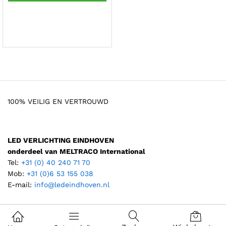
100% VEILIG EN VERTROUWD
.
.
s
s
LED VERLICHTING EINDHOVEN
onderdeel van MELTRACO International
Tel:
+31 (0) 40 240 71 70
Mob:
+31 (0)6 53 155 038
E-mail:
info@ledeindhoven.nl