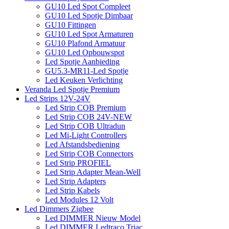
GU10 Led Spot Compleet
GU10 Led Spotje Dimbaar
GU10 Fittingen
GU10 Led Spot Armaturen
GU10 Plafond Armatuur
GU10 Led Opbouwspot
Led Spotje Aanbieding
GU5.3-MR11-Led Spotje
Led Keuken Verlichting
Veranda Led Spotje Premium
Led Strips 12V-24V
Led Strip COB Premium
Led Strip COB 24V-NEW
Led Strip COB Ultradun
Led Mi-Light Controllers
Led Afstandsbediening
Led Strip COB Connectors
Led Strip PROFIEL
Led Strip Adapter Mean-Well
Led Strip Adapters
Led Strip Kabels
Led Modules 12 Volt
Led Dimmers Zigbee
Led DIMMER Nieuw Model
Led DIMMER Ledtraco Triac