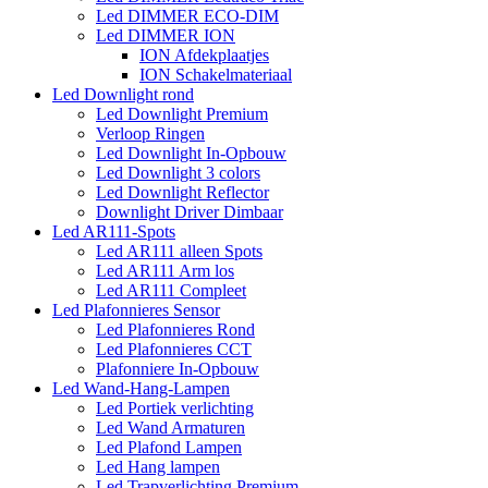
Led DIMMER ECO-DIM
Led DIMMER ION
ION Afdekplaatjes
ION Schakelmateriaal
Led Downlight rond
Led Downlight Premium
Verloop Ringen
Led Downlight In-Opbouw
Led Downlight 3 colors
Led Downlight Reflector
Downlight Driver Dimbaar
Led AR111-Spots
Led AR111 alleen Spots
Led AR111 Arm los
Led AR111 Compleet
Led Plafonnieres Sensor
Led Plafonnieres Rond
Led Plafonnieres CCT
Plafonniere In-Opbouw
Led Wand-Hang-Lampen
Led Portiek verlichting
Led Wand Armaturen
Led Plafond Lampen
Led Hang lampen
Led Trapverlichting Premium