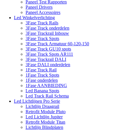
Paneel Test Rapporten
Paneel Drivers
Paneel Accessoires
Led Winkelverlichting
3Fase Track Rails
3Fase Track onderdelen
3Fase Trackrail Inbouw
3Fase Track Spots
3Fase Track Armatuur 60-120-150
3Fase Track GU10 spots
3Fase Track Spots AR111
3Fase Trackrail DALI
3Fase DALI onderdelen
1Fase Track Rail
1Fase Track Spots
1Fase onderdelen
1Fase AANBIEDING
Led Banana Spots
Led Track Rail Schema
Led Lichtlijnen Pro Serie
Lichtlijn Draagrail
Retrofit Module Pluto
Led Lichtlijn Jupiter
Retrofit Module Titan
Lichtlijn Blindplaten