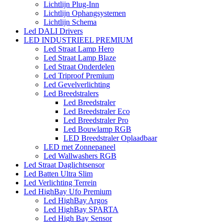
Lichtlijn Plug-Inn
Lichtlijn Ophangsystemen
Lichtlijn Schema
Led DALI Drivers
LED INDUSTRIEEL PREMIUM
Led Straat Lamp Hero
Led Straat Lamp Blaze
Led Straat Onderdelen
Led Triproof Premium
Led Gevelverlichting
Led Breedstralers
Led Breedstraler
Led Breedstraler Eco
Led Breedstraler Pro
Led Bouwlamp RGB
LED Breedstraler Oplaadbaar
LED met Zonnepaneel
Led Wallwashers RGB
Led Straat Daglichtsensor
Led Batten Ultra Slim
Led Verlichting Terrein
Led HighBay Ufo Premium
Led HighBay Argos
Led HighBay SPARTA
Led High Bay Sensor