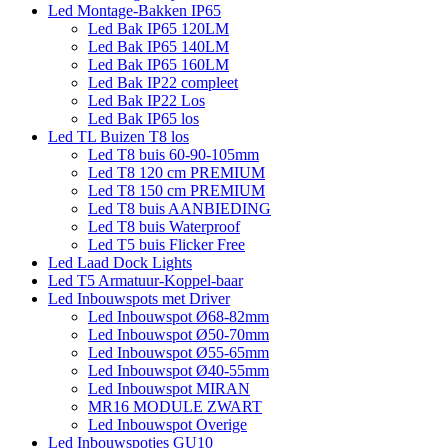
Led Montage-Bakken IP65
Led Bak IP65 120LM
Led Bak IP65 140LM
Led Bak IP65 160LM
Led Bak IP22 compleet
Led Bak IP22 Los
Led Bak IP65 los
Led TL Buizen T8 los
Led T8 buis 60-90-105mm
Led T8 120 cm PREMIUM
Led T8 150 cm PREMIUM
Led T8 buis AANBIEDING
Led T8 buis Waterproof
Led T5 buis Flicker Free
Led Laad Dock Lights
Led T5 Armatuur-Koppel-baar
Led Inbouwspots met Driver
Led Inbouwspot Ø68-82mm
Led Inbouwspot Ø50-70mm
Led Inbouwspot Ø55-65mm
Led Inbouwspot Ø40-55mm
Led Inbouwspot MIRAN
MR16 MODULE ZWART
Led Inbouwspot Overige
Led Inbouwspotjes GU10