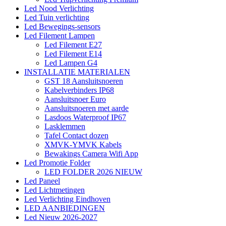
Led Nood Verlichting
Led Tuin verlichting
Led Bewegings-sensors
Led Filement Lampen
Led Filement E27
Led Filement E14
Led Lampen G4
INSTALLATIE MATERIALEN
GST 18 Aansluitsnoeren
Kabelverbinders IP68
Aansluitsnoer Euro
Aansluitsnoeren met aarde
Lasdoos Waterproof IP67
Lasklemmen
Tafel Contact dozen
XMVK-YMVK Kabels
Bewakings Camera Wifi App
Led Promotie Folder
LED FOLDER 2026 NIEUW
Led Paneel
Led Lichtmetingen
Led Verlichting Eindhoven
LED AANBIEDINGEN
Led Nieuw 2026-2027