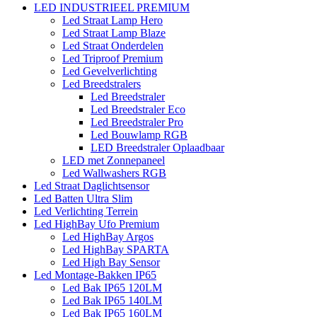
LED INDUSTRIEEL PREMIUM
Led Straat Lamp Hero
Led Straat Lamp Blaze
Led Straat Onderdelen
Led Triproof Premium
Led Gevelverlichting
Led Breedstralers
Led Breedstraler
Led Breedstraler Eco
Led Breedstraler Pro
Led Bouwlamp RGB
LED Breedstraler Oplaadbaar
LED met Zonnepaneel
Led Wallwashers RGB
Led Straat Daglichtsensor
Led Batten Ultra Slim
Led Verlichting Terrein
Led HighBay Ufo Premium
Led HighBay Argos
Led HighBay SPARTA
Led High Bay Sensor
Led Montage-Bakken IP65
Led Bak IP65 120LM
Led Bak IP65 140LM
Led Bak IP65 160LM