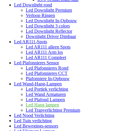
Led Downlight rond
Led Downlight Premium
Verloop Ringen
Led Downlight In-Opbouw
Led Downlight 3 colors
Led Downlight Reflector
Downlight Driver Dimbaar
Led AR111-Spots
Led AR111 alleen Spots
Led AR111 Arm los
Led AR111 Compleet
Led Plafonnieres Sensor
Led Plafonnieres Rond
Led Plafonnieres CCT
Plafonniere In-Opbouw
Led Wand-Hang-Lampen
Led Portiek verlichting
Led Wand Armaturen
Led Plafond Lampen
Led Hang lampen
Led Trapverlichting Premium
Led Nood Verlichting
Led Tuin verlichting
Led Bewegings-sensors