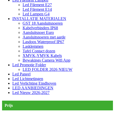
Led Filement Lampen
Led Filement E27
Led Filement E14
Led Lampen G4
INSTALLATIE MATERIALEN
GST 18 Aansluitsnoeren
Kabelverbinders IP68
Aansluitsnoer Euro
Aansluitsnoeren met aarde
Lasdoos Waterproof IP67
Lasklemmen
Tafel Contact dozen
XMVK-YMVK Kabels
Bewakings Camera Wifi App
Led Promotie Folder
LED FOLDER 2026 NIEUW
Led Paneel
Led Lichtmetingen
Led Verlichting Eindhoven
LED AANBIEDINGEN
Led Nieuw 2026-2027
Prijs