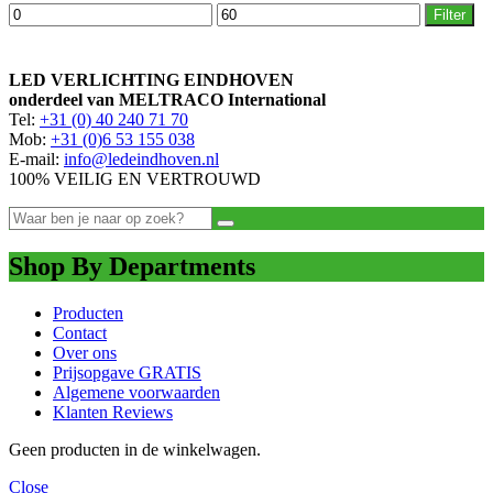
Min.
Max.
Filter
prijs
prijs
LED VERLICHTING EINDHOVEN
onderdeel van MELTRACO International
Tel:
+31 (0) 40 240 71 70
Mob:
+31 (0)6 53 155 038
E-mail:
info@ledeindhoven.nl
100% VEILIG EN VERTROUWD
Shop By Departments
Producten
Contact
Over ons
Prijsopgave GRATIS
Algemene voorwaarden
Klanten Reviews
Geen producten in de winkelwagen.
Close