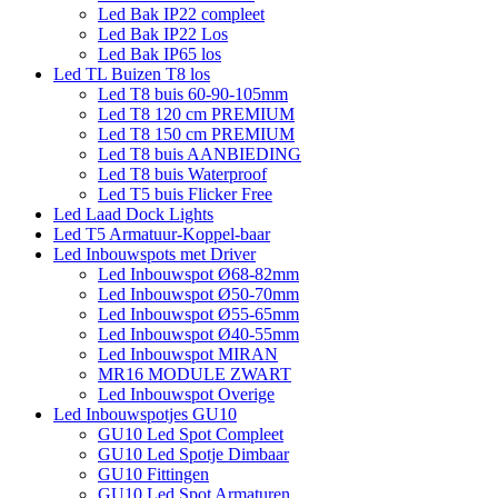
Led Bak IP22 compleet
Led Bak IP22 Los
Led Bak IP65 los
Led TL Buizen T8 los
Led T8 buis 60-90-105mm
Led T8 120 cm PREMIUM
Led T8 150 cm PREMIUM
Led T8 buis AANBIEDING
Led T8 buis Waterproof
Led T5 buis Flicker Free
Led Laad Dock Lights
Led T5 Armatuur-Koppel-baar
Led Inbouwspots met Driver
Led Inbouwspot Ø68-82mm
Led Inbouwspot Ø50-70mm
Led Inbouwspot Ø55-65mm
Led Inbouwspot Ø40-55mm
Led Inbouwspot MIRAN
MR16 MODULE ZWART
Led Inbouwspot Overige
Led Inbouwspotjes GU10
GU10 Led Spot Compleet
GU10 Led Spotje Dimbaar
GU10 Fittingen
GU10 Led Spot Armaturen