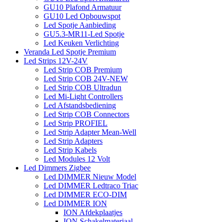
GU10 Plafond Armatuur
GU10 Led Opbouwspot
Led Spotje Aanbieding
GU5.3-MR11-Led Spotje
Led Keuken Verlichting
Veranda Led Spotje Premium
Led Strips 12V-24V
Led Strip COB Premium
Led Strip COB 24V-NEW
Led Strip COB Ultradun
Led Mi-Light Controllers
Led Afstandsbediening
Led Strip COB Connectors
Led Strip PROFIEL
Led Strip Adapter Mean-Well
Led Strip Adapters
Led Strip Kabels
Led Modules 12 Volt
Led Dimmers Zigbee
Led DIMMER Nieuw Model
Led DIMMER Ledtraco Triac
Led DIMMER ECO-DIM
Led DIMMER ION
ION Afdekplaatjes
ION Schakelmateriaal