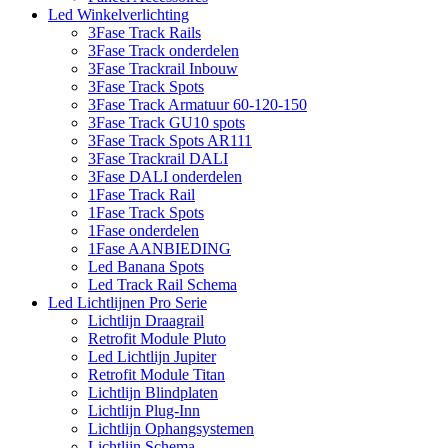
Led Winkelverlichting
3Fase Track Rails
3Fase Track onderdelen
3Fase Trackrail Inbouw
3Fase Track Spots
3Fase Track Armatuur 60-120-150
3Fase Track GU10 spots
3Fase Track Spots AR111
3Fase Trackrail DALI
3Fase DALI onderdelen
1Fase Track Rail
1Fase Track Spots
1Fase onderdelen
1Fase AANBIEDING
Led Banana Spots
Led Track Rail Schema
Led Lichtlijnen Pro Serie
Lichtlijn Draagrail
Retrofit Module Pluto
Led Lichtlijn Jupiter
Retrofit Module Titan
Lichtlijn Blindplaten
Lichtlijn Plug-Inn
Lichtlijn Ophangsystemen
Lichtlijn Schema