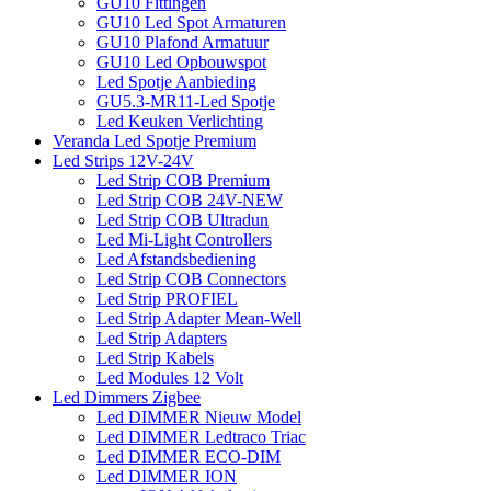
GU10 Fittingen
GU10 Led Spot Armaturen
GU10 Plafond Armatuur
GU10 Led Opbouwspot
Led Spotje Aanbieding
GU5.3-MR11-Led Spotje
Led Keuken Verlichting
Veranda Led Spotje Premium
Led Strips 12V-24V
Led Strip COB Premium
Led Strip COB 24V-NEW
Led Strip COB Ultradun
Led Mi-Light Controllers
Led Afstandsbediening
Led Strip COB Connectors
Led Strip PROFIEL
Led Strip Adapter Mean-Well
Led Strip Adapters
Led Strip Kabels
Led Modules 12 Volt
Led Dimmers Zigbee
Led DIMMER Nieuw Model
Led DIMMER Ledtraco Triac
Led DIMMER ECO-DIM
Led DIMMER ION