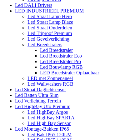
Led DALI Drivers
LED INDUSTRIEEL PREMIUM
Led Straat Lamp Hero
Led Straat Lamp Blaze
Led Straat Onderdelen
Led Triproof Premium
Led Gevelverlichting
Led Breedstralers
Led Breedstraler
Led Breedstraler Eco
Led Breedstraler Pro
Led Bouwlamp RGB
LED Breedstraler Oplaadbaar
LED met Zonnepaneel
Led Wallwashers RGB
Led Straat Daglichtsensor
Led Batten Ultra Slim
Led Verlichting Terrein
Led HighBay Ufo Premium
Led HighBay Argos
Led HighBay SPARTA
Led High Bay Sensor
Led Montage-Bakken IP65
Led Bak IP65 120LM