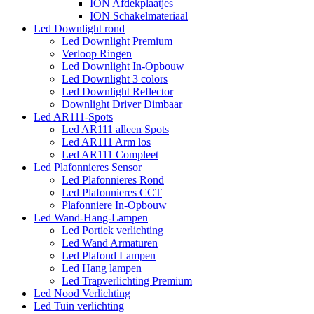
ION Afdekplaatjes
ION Schakelmateriaal
Led Downlight rond
Led Downlight Premium
Verloop Ringen
Led Downlight In-Opbouw
Led Downlight 3 colors
Led Downlight Reflector
Downlight Driver Dimbaar
Led AR111-Spots
Led AR111 alleen Spots
Led AR111 Arm los
Led AR111 Compleet
Led Plafonnieres Sensor
Led Plafonnieres Rond
Led Plafonnieres CCT
Plafonniere In-Opbouw
Led Wand-Hang-Lampen
Led Portiek verlichting
Led Wand Armaturen
Led Plafond Lampen
Led Hang lampen
Led Trapverlichting Premium
Led Nood Verlichting
Led Tuin verlichting