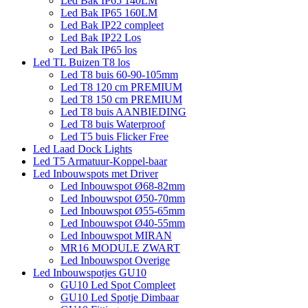
Led Bak IP65 140LM
Led Bak IP65 160LM
Led Bak IP22 compleet
Led Bak IP22 Los
Led Bak IP65 los
Led TL Buizen T8 los
Led T8 buis 60-90-105mm
Led T8 120 cm PREMIUM
Led T8 150 cm PREMIUM
Led T8 buis AANBIEDING
Led T8 buis Waterproof
Led T5 buis Flicker Free
Led Laad Dock Lights
Led T5 Armatuur-Koppel-baar
Led Inbouwspots met Driver
Led Inbouwspot Ø68-82mm
Led Inbouwspot Ø50-70mm
Led Inbouwspot Ø55-65mm
Led Inbouwspot Ø40-55mm
Led Inbouwspot MIRAN
MR16 MODULE ZWART
Led Inbouwspot Overige
Led Inbouwspotjes GU10
GU10 Led Spot Compleet
GU10 Led Spotje Dimbaar