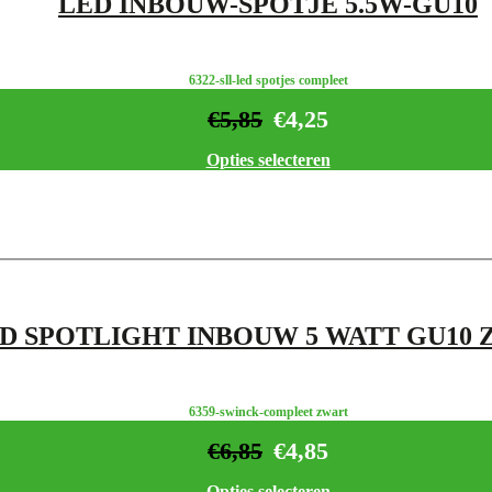
LED INBOUW-SPOTJE 5.5W-GU10
6322-sll-led spotjes compleet
€
5,85
€
4,25
Opties selecteren
D SPOTLIGHT INBOUW 5 WATT GU10
6359-swinck-compleet zwart
€
6,85
€
4,85
Opties selecteren