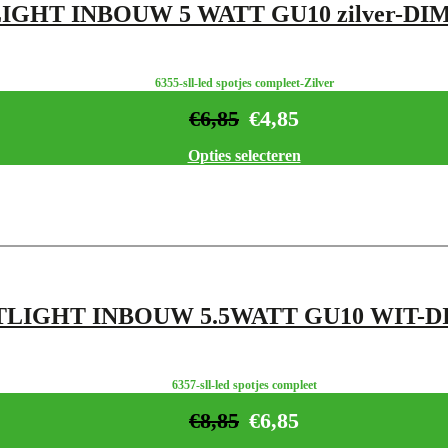
IGHT INBOUW 5 WATT GU10 zilver-DI
6355-sll-led spotjes compleet-Zilver
€
6,85
€
4,85
Opties selecteren
TLIGHT INBOUW 5.5WATT GU10 WIT-
6357-sll-led spotjes compleet
€
8,85
€
6,85