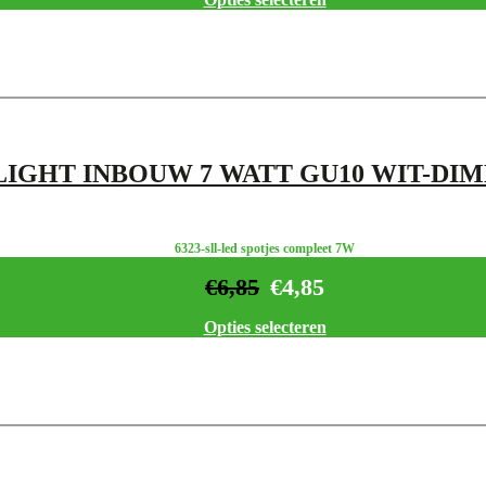
LIGHT INBOUW 7 WATT GU10 WIT-DIM
6323-sll-led spotjes compleet 7W
€
6,85
€
4,85
Opties selecteren