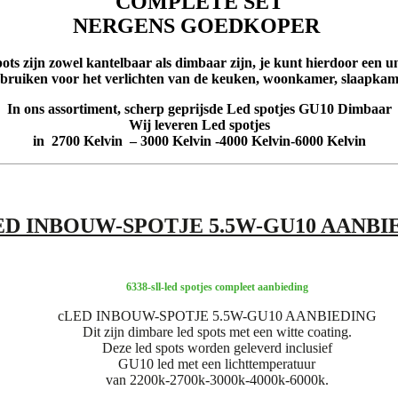
COMPLETE SET
NERGENS GOEDKOPER
s zijn zowel kantelbaar als dimbaar zijn, je kunt hierdoor een unie
ebruiken voor het verlichten van de keuken, woonkamer, slaapkam
In ons assortiment, scherp geprijsde Led spotjes GU10 Dimbaar
Wij leveren Led spotjes
in 2700 Kelvin – 3000 Kelvin -4000 Kelvin-6000 Kelvin
ED INBOUW-SPOTJE 5.5W-GU10 AANBI
6338-sll-led spotjes compleet aanbieding
cLED INBOUW-SPOTJE 5.5W-GU10 AANBIEDING
Dit zijn dimbare led spots met een witte coating.
Deze led spots worden geleverd inclusief
GU10 led met een lichttemperatuur
van 2200k-2700k-3000k-4000k-6000k.