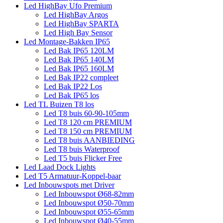
Led HighBay Ufo Premium
Led HighBay Argos
Led HighBay SPARTA
Led High Bay Sensor
Led Montage-Bakken IP65
Led Bak IP65 120LM
Led Bak IP65 140LM
Led Bak IP65 160LM
Led Bak IP22 compleet
Led Bak IP22 Los
Led Bak IP65 los
Led TL Buizen T8 los
Led T8 buis 60-90-105mm
Led T8 120 cm PREMIUM
Led T8 150 cm PREMIUM
Led T8 buis AANBIEDING
Led T8 buis Waterproof
Led T5 buis Flicker Free
Led Laad Dock Lights
Led T5 Armatuur-Koppel-baar
Led Inbouwspots met Driver
Led Inbouwspot Ø68-82mm
Led Inbouwspot Ø50-70mm
Led Inbouwspot Ø55-65mm
Led Inbouwspot Ø40-55mm