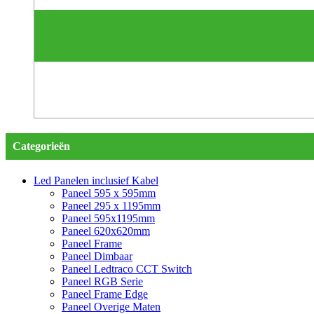
Categorieën
Led Panelen inclusief Kabel
Paneel 595 x 595mm
Paneel 295 x 1195mm
Paneel 595x1195mm
Paneel 620x620mm
Paneel Frame
Paneel Dimbaar
Paneel Ledtraco CCT Switch
Paneel RGB Serie
Paneel Frame Edge
Paneel Overige Maten