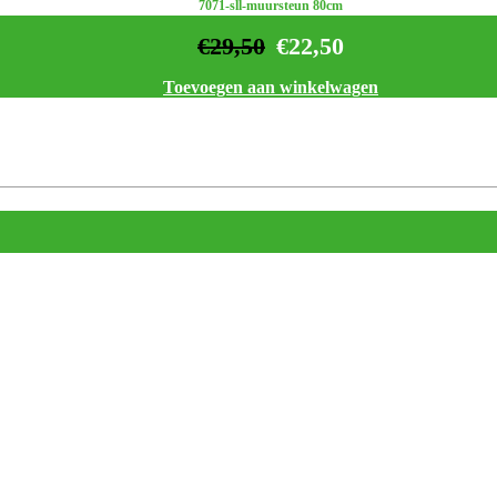
7071-sll-muursteun 80cm
€
29,50
€
22,50
Toevoegen aan winkelwagen