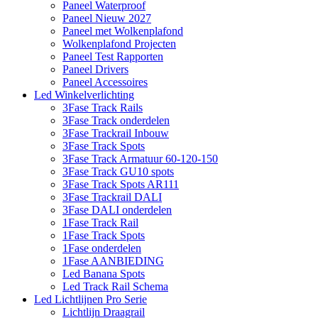
Paneel Waterproof
Paneel Nieuw 2027
Paneel met Wolkenplafond
Wolkenplafond Projecten
Paneel Test Rapporten
Paneel Drivers
Paneel Accessoires
Led Winkelverlichting
3Fase Track Rails
3Fase Track onderdelen
3Fase Trackrail Inbouw
3Fase Track Spots
3Fase Track Armatuur 60-120-150
3Fase Track GU10 spots
3Fase Track Spots AR111
3Fase Trackrail DALI
3Fase DALI onderdelen
1Fase Track Rail
1Fase Track Spots
1Fase onderdelen
1Fase AANBIEDING
Led Banana Spots
Led Track Rail Schema
Led Lichtlijnen Pro Serie
Lichtlijn Draagrail