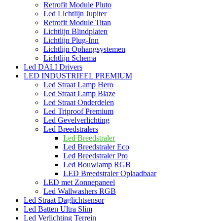
Retrofit Module Pluto
Led Lichtlijn Jupiter
Retrofit Module Titan
Lichtlijn Blindplaten
Lichtlijn Plug-Inn
Lichtlijn Ophangsystemen
Lichtlijn Schema
Led DALI Drivers
LED INDUSTRIEEL PREMIUM
Led Straat Lamp Hero
Led Straat Lamp Blaze
Led Straat Onderdelen
Led Triproof Premium
Led Gevelverlichting
Led Breedstralers
Led Breedstraler
Led Breedstraler Eco
Led Breedstraler Pro
Led Bouwlamp RGB
LED Breedstraler Oplaadbaar
LED met Zonnepaneel
Led Wallwashers RGB
Led Straat Daglichtsensor
Led Batten Ultra Slim
Led Verlichting Terrein