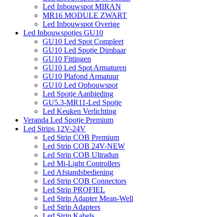
Led Inbouwspot MIRAN
MR16 MODULE ZWART
Led Inbouwspot Overige
Led Inbouwspotjes GU10
GU10 Led Spot Compleet
GU10 Led Spotje Dimbaar
GU10 Fittingen
GU10 Led Spot Armaturen
GU10 Plafond Armatuur
GU10 Led Opbouwspot
Led Spotje Aanbieding
GU5.3-MR11-Led Spotje
Led Keuken Verlichting
Veranda Led Spotje Premium
Led Strips 12V-24V
Led Strip COB Premium
Led Strip COB 24V-NEW
Led Strip COB Ultradun
Led Mi-Light Controllers
Led Afstandsbediening
Led Strip COB Connectors
Led Strip PROFIEL
Led Strip Adapter Mean-Well
Led Strip Adapters
Led Strip Kabels