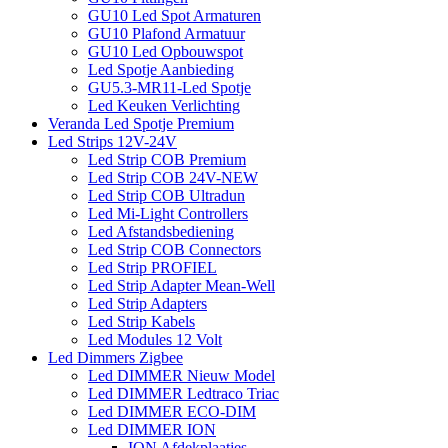
GU10 Led Spot Armaturen
GU10 Plafond Armatuur
GU10 Led Opbouwspot
Led Spotje Aanbieding
GU5.3-MR11-Led Spotje
Led Keuken Verlichting
Veranda Led Spotje Premium
Led Strips 12V-24V
Led Strip COB Premium
Led Strip COB 24V-NEW
Led Strip COB Ultradun
Led Mi-Light Controllers
Led Afstandsbediening
Led Strip COB Connectors
Led Strip PROFIEL
Led Strip Adapter Mean-Well
Led Strip Adapters
Led Strip Kabels
Led Modules 12 Volt
Led Dimmers Zigbee
Led DIMMER Nieuw Model
Led DIMMER Ledtraco Triac
Led DIMMER ECO-DIM
Led DIMMER ION
ION Afdekplaatjes