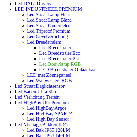
Led DALI Drivers
LED INDUSTRIEEL PREMIUM
Led Straat Lamp Hero
Led Straat Lamp Blaze
Led Straat Onderdelen
Led Triproof Premium
Led Gevelverlichting
Led Breedstralers
Led Breedstraler
Led Breedstraler Eco
Led Breedstraler Pro
Led Bouwlamp RGB
LED Breedstraler Oplaadbaar
LED met Zonnepaneel
Led Wallwashers RGB
Led Straat Daglichtsensor
Led Batten Ultra Slim
Led Verlichting Terrein
Led HighBay Ufo Premium
Led HighBay Argos
Led HighBay SPARTA
Led High Bay Sensor
Led Montage-Bakken IP65
Led Bak IP65 120LM
Led Bak IP65 140LM