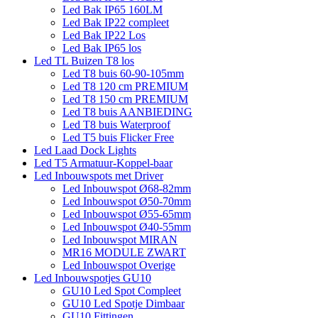
Led Bak IP65 160LM
Led Bak IP22 compleet
Led Bak IP22 Los
Led Bak IP65 los
Led TL Buizen T8 los
Led T8 buis 60-90-105mm
Led T8 120 cm PREMIUM
Led T8 150 cm PREMIUM
Led T8 buis AANBIEDING
Led T8 buis Waterproof
Led T5 buis Flicker Free
Led Laad Dock Lights
Led T5 Armatuur-Koppel-baar
Led Inbouwspots met Driver
Led Inbouwspot Ø68-82mm
Led Inbouwspot Ø50-70mm
Led Inbouwspot Ø55-65mm
Led Inbouwspot Ø40-55mm
Led Inbouwspot MIRAN
MR16 MODULE ZWART
Led Inbouwspot Overige
Led Inbouwspotjes GU10
GU10 Led Spot Compleet
GU10 Led Spotje Dimbaar
GU10 Fittingen