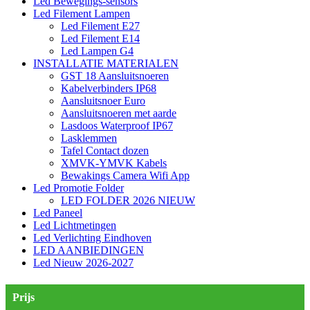
Led Bewegings-sensors
Led Filement Lampen
Led Filement E27
Led Filement E14
Led Lampen G4
INSTALLATIE MATERIALEN
GST 18 Aansluitsnoeren
Kabelverbinders IP68
Aansluitsnoer Euro
Aansluitsnoeren met aarde
Lasdoos Waterproof IP67
Lasklemmen
Tafel Contact dozen
XMVK-YMVK Kabels
Bewakings Camera Wifi App
Led Promotie Folder
LED FOLDER 2026 NIEUW
Led Paneel
Led Lichtmetingen
Led Verlichting Eindhoven
LED AANBIEDINGEN
Led Nieuw 2026-2027
Prijs