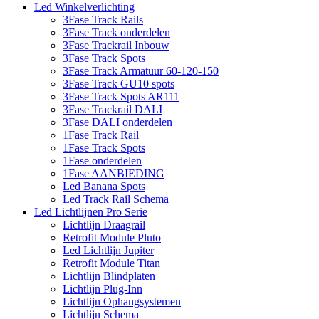
Led Winkelverlichting
3Fase Track Rails
3Fase Track onderdelen
3Fase Trackrail Inbouw
3Fase Track Spots
3Fase Track Armatuur 60-120-150
3Fase Track GU10 spots
3Fase Track Spots AR111
3Fase Trackrail DALI
3Fase DALI onderdelen
1Fase Track Rail
1Fase Track Spots
1Fase onderdelen
1Fase AANBIEDING
Led Banana Spots
Led Track Rail Schema
Led Lichtlijnen Pro Serie
Lichtlijn Draagrail
Retrofit Module Pluto
Led Lichtlijn Jupiter
Retrofit Module Titan
Lichtlijn Blindplaten
Lichtlijn Plug-Inn
Lichtlijn Ophangsystemen
Lichtlijn Schema