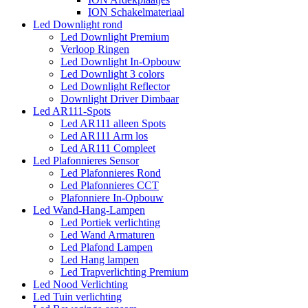
ION Schakelmateriaal
Led Downlight rond
Led Downlight Premium
Verloop Ringen
Led Downlight In-Opbouw
Led Downlight 3 colors
Led Downlight Reflector
Downlight Driver Dimbaar
Led AR111-Spots
Led AR111 alleen Spots
Led AR111 Arm los
Led AR111 Compleet
Led Plafonnieres Sensor
Led Plafonnieres Rond
Led Plafonnieres CCT
Plafonniere In-Opbouw
Led Wand-Hang-Lampen
Led Portiek verlichting
Led Wand Armaturen
Led Plafond Lampen
Led Hang lampen
Led Trapverlichting Premium
Led Nood Verlichting
Led Tuin verlichting