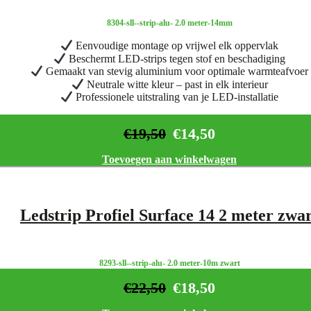
8304-sll--strip-alu- 2.0 meter-14mm
Eenvoudige montage op vrijwel elk oppervlak
Beschermt LED-strips tegen stof en beschadiging
Gemaakt van stevig aluminium voor optimale warmteafvoer
Neutrale witte kleur – past in elk interieur
Professionele uitstraling van je LED-installatie
€
19,50
€
14,50
Toevoegen aan winkelwagen
Ledstrip Profiel Surface 14 2 meter zwa
8293-sll--strip-alu- 2.0 meter-10m zwart
€
22,50
€
18,50