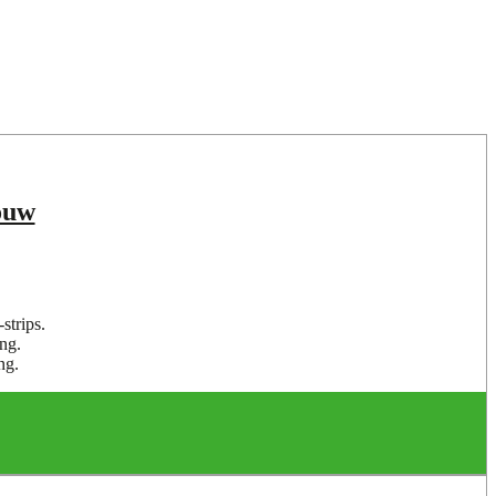
ouw
trips.
ng.
ng.