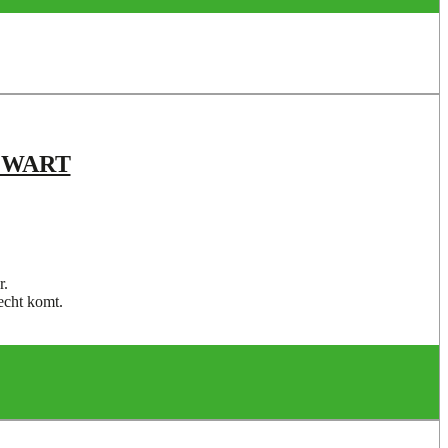
T ZWART
r.
recht komt.