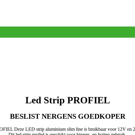
Led Strip PROFIEL
BESLIST NERGENS GOEDKOPER
OFIEL Deze LED strip aluminium slim line is bruikbaar voor 12V en 24
Dit led strip profiel is geschikt voor binnen- en buiten gebruik.