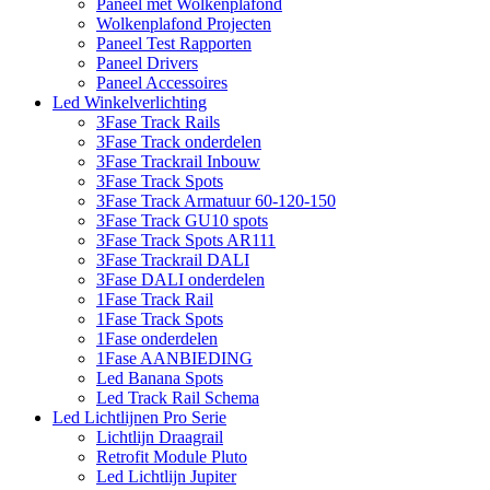
Paneel met Wolkenplafond
Wolkenplafond Projecten
Paneel Test Rapporten
Paneel Drivers
Paneel Accessoires
Led Winkelverlichting
3Fase Track Rails
3Fase Track onderdelen
3Fase Trackrail Inbouw
3Fase Track Spots
3Fase Track Armatuur 60-120-150
3Fase Track GU10 spots
3Fase Track Spots AR111
3Fase Trackrail DALI
3Fase DALI onderdelen
1Fase Track Rail
1Fase Track Spots
1Fase onderdelen
1Fase AANBIEDING
Led Banana Spots
Led Track Rail Schema
Led Lichtlijnen Pro Serie
Lichtlijn Draagrail
Retrofit Module Pluto
Led Lichtlijn Jupiter