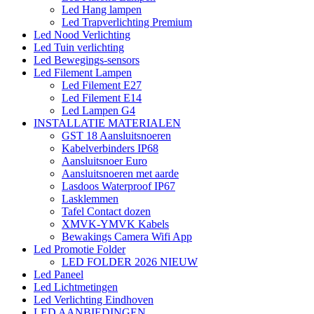
Led Hang lampen
Led Trapverlichting Premium
Led Nood Verlichting
Led Tuin verlichting
Led Bewegings-sensors
Led Filement Lampen
Led Filement E27
Led Filement E14
Led Lampen G4
INSTALLATIE MATERIALEN
GST 18 Aansluitsnoeren
Kabelverbinders IP68
Aansluitsnoer Euro
Aansluitsnoeren met aarde
Lasdoos Waterproof IP67
Lasklemmen
Tafel Contact dozen
XMVK-YMVK Kabels
Bewakings Camera Wifi App
Led Promotie Folder
LED FOLDER 2026 NIEUW
Led Paneel
Led Lichtmetingen
Led Verlichting Eindhoven
LED AANBIEDINGEN