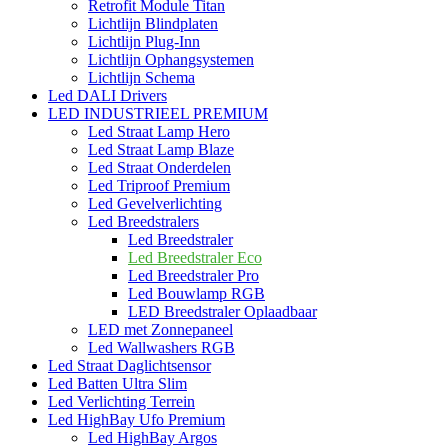
Retrofit Module Titan
Lichtlijn Blindplaten
Lichtlijn Plug-Inn
Lichtlijn Ophangsystemen
Lichtlijn Schema
Led DALI Drivers
LED INDUSTRIEEL PREMIUM
Led Straat Lamp Hero
Led Straat Lamp Blaze
Led Straat Onderdelen
Led Triproof Premium
Led Gevelverlichting
Led Breedstralers
Led Breedstraler
Led Breedstraler Eco
Led Breedstraler Pro
Led Bouwlamp RGB
LED Breedstraler Oplaadbaar
LED met Zonnepaneel
Led Wallwashers RGB
Led Straat Daglichtsensor
Led Batten Ultra Slim
Led Verlichting Terrein
Led HighBay Ufo Premium
Led HighBay Argos