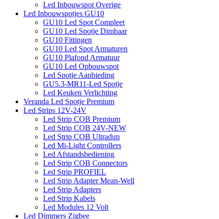
Led Inbouwspot Overige
Led Inbouwspotjes GU10
GU10 Led Spot Compleet
GU10 Led Spotje Dimbaar
GU10 Fittingen
GU10 Led Spot Armaturen
GU10 Plafond Armatuur
GU10 Led Opbouwspot
Led Spotje Aanbieding
GU5.3-MR11-Led Spotje
Led Keuken Verlichting
Veranda Led Spotje Premium
Led Strips 12V-24V
Led Strip COB Premium
Led Strip COB 24V-NEW
Led Strip COB Ultradun
Led Mi-Light Controllers
Led Afstandsbediening
Led Strip COB Connectors
Led Strip PROFIEL
Led Strip Adapter Mean-Well
Led Strip Adapters
Led Strip Kabels
Led Modules 12 Volt
Led Dimmers Zigbee