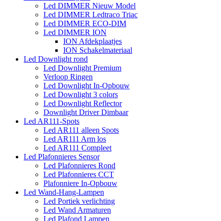
Led DIMMER Nieuw Model
Led DIMMER Ledtraco Triac
Led DIMMER ECO-DIM
Led DIMMER ION
ION Afdekplaatjes
ION Schakelmateriaal
Led Downlight rond
Led Downlight Premium
Verloop Ringen
Led Downlight In-Opbouw
Led Downlight 3 colors
Led Downlight Reflector
Downlight Driver Dimbaar
Led AR111-Spots
Led AR111 alleen Spots
Led AR111 Arm los
Led AR111 Compleet
Led Plafonnieres Sensor
Led Plafonnieres Rond
Led Plafonnieres CCT
Plafonniere In-Opbouw
Led Wand-Hang-Lampen
Led Portiek verlichting
Led Wand Armaturen
Led Plafond Lampen