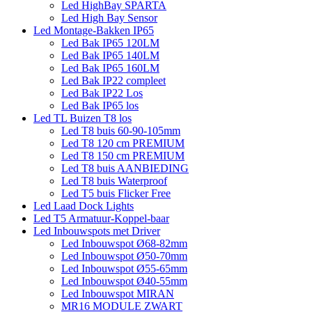
Led HighBay SPARTA
Led High Bay Sensor
Led Montage-Bakken IP65
Led Bak IP65 120LM
Led Bak IP65 140LM
Led Bak IP65 160LM
Led Bak IP22 compleet
Led Bak IP22 Los
Led Bak IP65 los
Led TL Buizen T8 los
Led T8 buis 60-90-105mm
Led T8 120 cm PREMIUM
Led T8 150 cm PREMIUM
Led T8 buis AANBIEDING
Led T8 buis Waterproof
Led T5 buis Flicker Free
Led Laad Dock Lights
Led T5 Armatuur-Koppel-baar
Led Inbouwspots met Driver
Led Inbouwspot Ø68-82mm
Led Inbouwspot Ø50-70mm
Led Inbouwspot Ø55-65mm
Led Inbouwspot Ø40-55mm
Led Inbouwspot MIRAN
MR16 MODULE ZWART