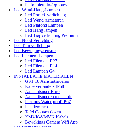
Plafonniere In-Opbouw
Led Wand-Hang-Lampen
Led Portiek verlichting
Led Wand Armaturen
Led Plafond Lampen
Led Hang lampen
Led Trapverlichting Premium
Led Nood Verlichting
Led Tuin verlichting
Led Bewegings-sensors
Led Filement Lampen
Led Filement E27
Led Filement E14
Led Lampen G4
INSTALLATIE MATERIALEN
GST 18 Aansluitsnoeren
Kabelverbinders IP68
Aansluitsnoer Euro
Aansluitsnoeren met aarde
Lasdoos Waterproof IP67
Lasklemmen
Tafel Contact dozen
XMVK-YMVK Kabels
Bewakings Camera Wifi App