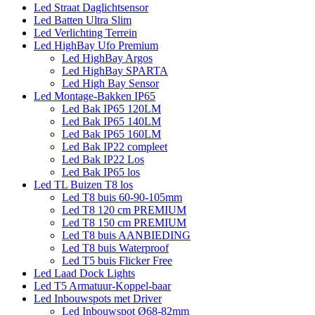
Led Straat Daglichtsensor
Led Batten Ultra Slim
Led Verlichting Terrein
Led HighBay Ufo Premium
Led HighBay Argos
Led HighBay SPARTA
Led High Bay Sensor
Led Montage-Bakken IP65
Led Bak IP65 120LM
Led Bak IP65 140LM
Led Bak IP65 160LM
Led Bak IP22 compleet
Led Bak IP22 Los
Led Bak IP65 los
Led TL Buizen T8 los
Led T8 buis 60-90-105mm
Led T8 120 cm PREMIUM
Led T8 150 cm PREMIUM
Led T8 buis AANBIEDING
Led T8 buis Waterproof
Led T5 buis Flicker Free
Led Laad Dock Lights
Led T5 Armatuur-Koppel-baar
Led Inbouwspots met Driver
Led Inbouwspot Ø68-82mm