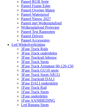
Paneel RGB Serie
Paneel Frame Edge
Paneel Overige Maten
Paneel Waterproof
Paneel Nieuw 2027
Paneel met Wolkenplafond
Wolkenplafond Projecten
Paneel Test Rapporten
Paneel Drivers
Paneel Accessoires
Led Winkelverlichting
3Fase Track Rails
3Fase Track onderdelen
3Fase Trackrail Inbouw
3Fase Track Spots
3Fase Track Armatuur 60-120-150
3Fase Track GU10 spots
3Fase Track Spots AR111
3Fase Trackrail DALI
3Fase DALI onderdelen
1Fase Track Rail
1Fase Track Spots
1Fase onderdelen
1Fase AANBIEDING
Led Banana Spots