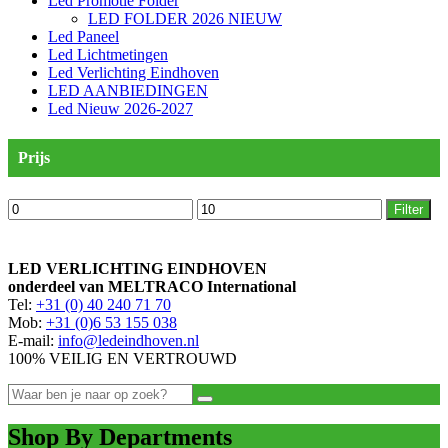
Led Promotie Folder
LED FOLDER 2026 NIEUW
Led Paneel
Led Lichtmetingen
Led Verlichting Eindhoven
LED AANBIEDINGEN
Led Nieuw 2026-2027
Prijs
Min.
Max.
Filter
prijs
prijs
LED VERLICHTING EINDHOVEN
onderdeel van MELTRACO International
Tel:
+31 (0) 40 240 71 70
Mob:
+31 (0)6 53 155 038
E-mail:
info@ledeindhoven.nl
100% VEILIG EN VERTROUWD
Shop By Departments