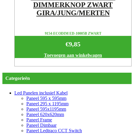
DIMMERKNOP ZWART
GIRA/JUNG/MERTEN
9154-ECODIM ED-10005B ZWART
€
9,85
Toevoegen aan winkelwagen
Categorieën
Led Panelen inclusief Kabel
Paneel 595 x 595mm
Paneel 295 x 1195mm
Paneel 595x1195mm
Paneel 620x620mm
Paneel Frame
Paneel Dimbaar
Paneel Ledtraco CCT Switch