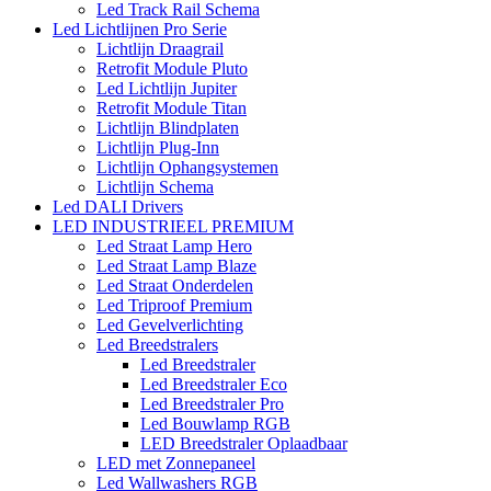
Led Track Rail Schema
Led Lichtlijnen Pro Serie
Lichtlijn Draagrail
Retrofit Module Pluto
Led Lichtlijn Jupiter
Retrofit Module Titan
Lichtlijn Blindplaten
Lichtlijn Plug-Inn
Lichtlijn Ophangsystemen
Lichtlijn Schema
Led DALI Drivers
LED INDUSTRIEEL PREMIUM
Led Straat Lamp Hero
Led Straat Lamp Blaze
Led Straat Onderdelen
Led Triproof Premium
Led Gevelverlichting
Led Breedstralers
Led Breedstraler
Led Breedstraler Eco
Led Breedstraler Pro
Led Bouwlamp RGB
LED Breedstraler Oplaadbaar
LED met Zonnepaneel
Led Wallwashers RGB