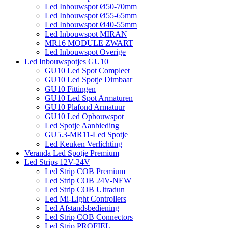
Led Inbouwspot Ø50-70mm
Led Inbouwspot Ø55-65mm
Led Inbouwspot Ø40-55mm
Led Inbouwspot MIRAN
MR16 MODULE ZWART
Led Inbouwspot Overige
Led Inbouwspotjes GU10
GU10 Led Spot Compleet
GU10 Led Spotje Dimbaar
GU10 Fittingen
GU10 Led Spot Armaturen
GU10 Plafond Armatuur
GU10 Led Opbouwspot
Led Spotje Aanbieding
GU5.3-MR11-Led Spotje
Led Keuken Verlichting
Veranda Led Spotje Premium
Led Strips 12V-24V
Led Strip COB Premium
Led Strip COB 24V-NEW
Led Strip COB Ultradun
Led Mi-Light Controllers
Led Afstandsbediening
Led Strip COB Connectors
Led Strip PROFIEL