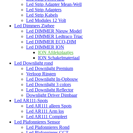
Led Strip Adapter Mean-Well
Led Strip Adapters
Led Strip Kabels
Led Modules 12 Volt
Led Dimmers Zigbee
Led DIMMER Nieuw Model
Led DIMMER Ledtraco Triac
Led DIMMER ECO-DIM
Led DIMMER ION
ION Afdekplaatjes
ION Schakelmateriaal
Led Downlight rond
Led Downlight Premium
Verloop Ringen
Led Downlight In-Opbouw
Led Downlight 3 colors
Led Downlight Reflector
Downlight Driver Dimbaar
Led AR111-Spots
Led AR111 alleen Spots
Led AR111 Arm los
Led AR111 Compleet
Led Plafonnieres Sensor
Led Plafonnieres Rond
Led Plafonnieres CCT