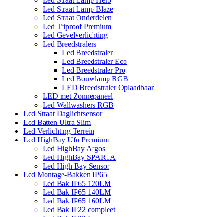
Led Straat Lamp Hero
Led Straat Lamp Blaze
Led Straat Onderdelen
Led Triproof Premium
Led Gevelverlichting
Led Breedstralers
Led Breedstraler
Led Breedstraler Eco
Led Breedstraler Pro
Led Bouwlamp RGB
LED Breedstraler Oplaadbaar
LED met Zonnepaneel
Led Wallwashers RGB
Led Straat Daglichtsensor
Led Batten Ultra Slim
Led Verlichting Terrein
Led HighBay Ufo Premium
Led HighBay Argos
Led HighBay SPARTA
Led High Bay Sensor
Led Montage-Bakken IP65
Led Bak IP65 120LM
Led Bak IP65 140LM
Led Bak IP65 160LM
Led Bak IP22 compleet