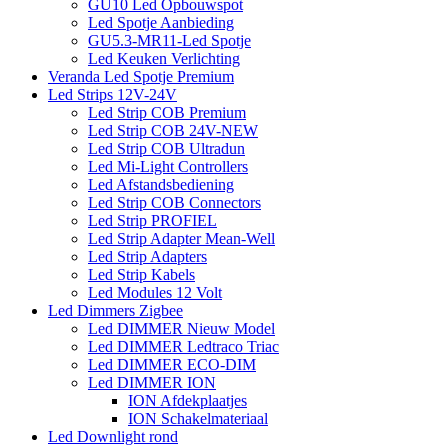
GU10 Led Opbouwspot
Led Spotje Aanbieding
GU5.3-MR11-Led Spotje
Led Keuken Verlichting
Veranda Led Spotje Premium
Led Strips 12V-24V
Led Strip COB Premium
Led Strip COB 24V-NEW
Led Strip COB Ultradun
Led Mi-Light Controllers
Led Afstandsbediening
Led Strip COB Connectors
Led Strip PROFIEL
Led Strip Adapter Mean-Well
Led Strip Adapters
Led Strip Kabels
Led Modules 12 Volt
Led Dimmers Zigbee
Led DIMMER Nieuw Model
Led DIMMER Ledtraco Triac
Led DIMMER ECO-DIM
Led DIMMER ION
ION Afdekplaatjes
ION Schakelmateriaal
Led Downlight rond