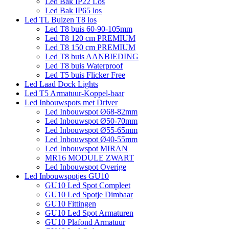
Led Bak IP22 Los
Led Bak IP65 los
Led TL Buizen T8 los
Led T8 buis 60-90-105mm
Led T8 120 cm PREMIUM
Led T8 150 cm PREMIUM
Led T8 buis AANBIEDING
Led T8 buis Waterproof
Led T5 buis Flicker Free
Led Laad Dock Lights
Led T5 Armatuur-Koppel-baar
Led Inbouwspots met Driver
Led Inbouwspot Ø68-82mm
Led Inbouwspot Ø50-70mm
Led Inbouwspot Ø55-65mm
Led Inbouwspot Ø40-55mm
Led Inbouwspot MIRAN
MR16 MODULE ZWART
Led Inbouwspot Overige
Led Inbouwspotjes GU10
GU10 Led Spot Compleet
GU10 Led Spotje Dimbaar
GU10 Fittingen
GU10 Led Spot Armaturen
GU10 Plafond Armatuur