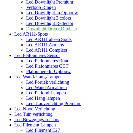
Led Downlight Premium
Verloop Ringen
Led Downlight In-Opbouw
Led Downlight 3 colors
Led Downlight Reflector
Downlight Driver Dimbaar
Led AR111-Spots
Led AR111 alleen Spots
Led AR111 Arm los
Led AR111 Compleet
Led Plafonnieres Sensor
Led Plafonnieres Rond
Led Plafonnieres CCT
Plafonniere In-Opbouw
Led Wand-Hang-Lampen
Led Portiek verlichting
Led Wand Armaturen
Led Plafond Lampen
Led Hang lampen
Led Trapverlichting Premium
Led Nood Verlichting
Led Tuin verlichting
Led Bewegings-sensors
Led Filement Lampen
Led Filement E27