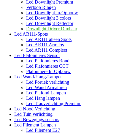
Led Downlight Premium
Verloop Ringen
Led Downlight In-Opbouw
Led Downlight 3 colors
Led Downlight Reflector
Downlight Driver Dimbaar
Led AR111-Spots
Led AR111 alleen Spots
Led AR111 Arm los
Led AR111 Compleet
Led Plafonnieres Sensor
Led Plafonnieres Rond
Led Plafonnieres CCT
Plafonniere In-Opbouw
Led Wand-Hang-Lampen
Led Portiek verlichting
Led Wand Armaturen
Led Plafond Lampen
Led Hang lampen
Led Trapverlichting Premium
Led Nood Verlichting
Led Tuin verlichting
Led Bewegings-sensors
Led Filement Lampen
Led Filement E27