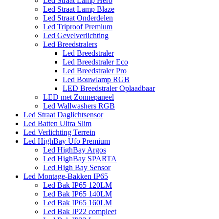
Led Straat Lamp Hero
Led Straat Lamp Blaze
Led Straat Onderdelen
Led Triproof Premium
Led Gevelverlichting
Led Breedstralers
Led Breedstraler
Led Breedstraler Eco
Led Breedstraler Pro
Led Bouwlamp RGB
LED Breedstraler Oplaadbaar
LED met Zonnepaneel
Led Wallwashers RGB
Led Straat Daglichtsensor
Led Batten Ultra Slim
Led Verlichting Terrein
Led HighBay Ufo Premium
Led HighBay Argos
Led HighBay SPARTA
Led High Bay Sensor
Led Montage-Bakken IP65
Led Bak IP65 120LM
Led Bak IP65 140LM
Led Bak IP65 160LM
Led Bak IP22 compleet