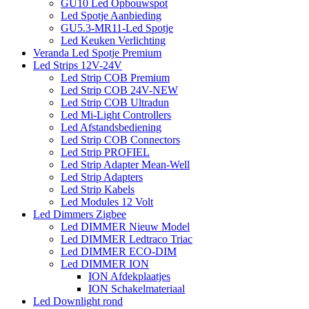
GU10 Led Opbouwspot
Led Spotje Aanbieding
GU5.3-MR11-Led Spotje
Led Keuken Verlichting
Veranda Led Spotje Premium
Led Strips 12V-24V
Led Strip COB Premium
Led Strip COB 24V-NEW
Led Strip COB Ultradun
Led Mi-Light Controllers
Led Afstandsbediening
Led Strip COB Connectors
Led Strip PROFIEL
Led Strip Adapter Mean-Well
Led Strip Adapters
Led Strip Kabels
Led Modules 12 Volt
Led Dimmers Zigbee
Led DIMMER Nieuw Model
Led DIMMER Ledtraco Triac
Led DIMMER ECO-DIM
Led DIMMER ION
ION Afdekplaatjes
ION Schakelmateriaal
Led Downlight rond