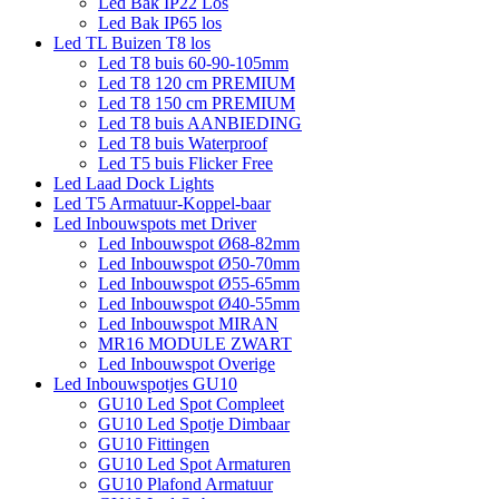
Led Bak IP22 Los
Led Bak IP65 los
Led TL Buizen T8 los
Led T8 buis 60-90-105mm
Led T8 120 cm PREMIUM
Led T8 150 cm PREMIUM
Led T8 buis AANBIEDING
Led T8 buis Waterproof
Led T5 buis Flicker Free
Led Laad Dock Lights
Led T5 Armatuur-Koppel-baar
Led Inbouwspots met Driver
Led Inbouwspot Ø68-82mm
Led Inbouwspot Ø50-70mm
Led Inbouwspot Ø55-65mm
Led Inbouwspot Ø40-55mm
Led Inbouwspot MIRAN
MR16 MODULE ZWART
Led Inbouwspot Overige
Led Inbouwspotjes GU10
GU10 Led Spot Compleet
GU10 Led Spotje Dimbaar
GU10 Fittingen
GU10 Led Spot Armaturen
GU10 Plafond Armatuur