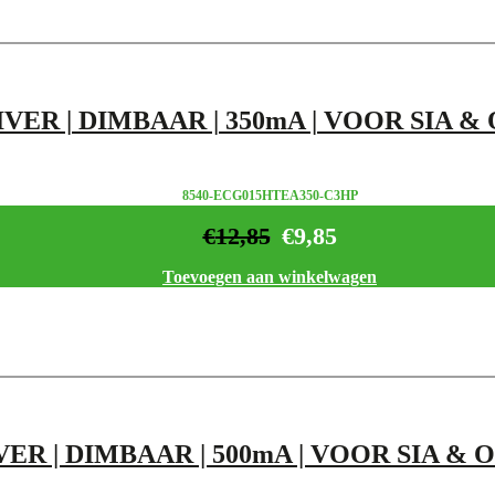
VER | DIMBAAR | 350mA | VOOR SIA &
8540-ECG015HTEA350-C3HP
€
12,85
€
9,85
Toevoegen aan winkelwagen
ER | DIMBAAR | 500mA | VOOR SIA &