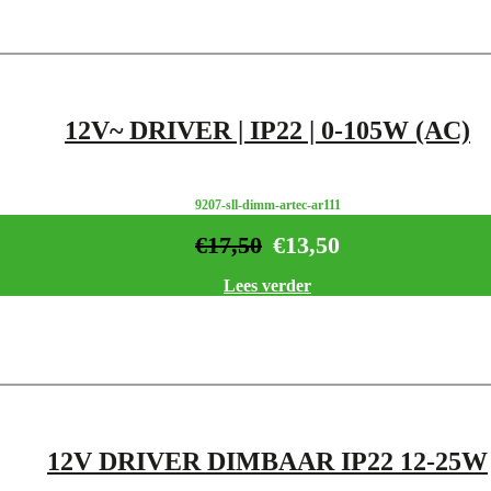
12V~ DRIVER | IP22 | 0-105W (AC)
9207-sll-dimm-artec-ar111
€
17,50
€
13,50
Lees verder
12V DRIVER DIMBAAR IP22 12-25W