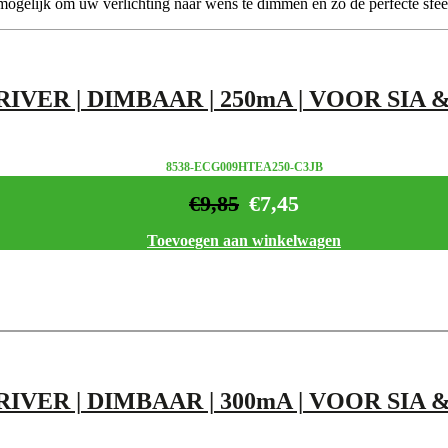
gelijk om uw verlichting naar wens te dimmen en zo de perfecte sfeer 
IVER | DIMBAAR | 250mA | VOOR SIA
8538-ECG009HTEA250-C3JB
€
9,85
€
7,45
Toevoegen aan winkelwagen
IVER | DIMBAAR | 300mA | VOOR SIA