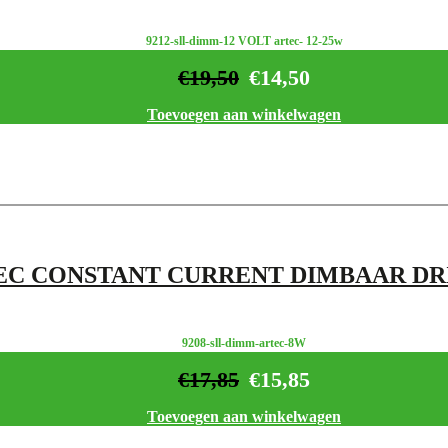
9212-sll-dimm-12 VOLT artec- 12-25w
€
19,50
€
14,50
Toevoegen aan winkelwagen
EC CONSTANT CURRENT DIMBAAR DR
9208-sll-dimm-artec-8W
€
17,85
€
15,85
Toevoegen aan winkelwagen