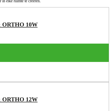
in elke ruimte te creëren.
 & ORTHO 10W
 & ORTHO 12W