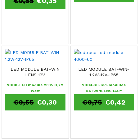
€
0,55
€
0,35
LED MODULE BAT-WIN
LED MODULE BAT-WIN-
LENS 12V
1.2W-12V-IP65
9008-LED module 2835 0,72
9003-sll-led-modules
Watt
BATWINLENS 140°
€
0,55
€
0,30
€
0,75
€
0,42