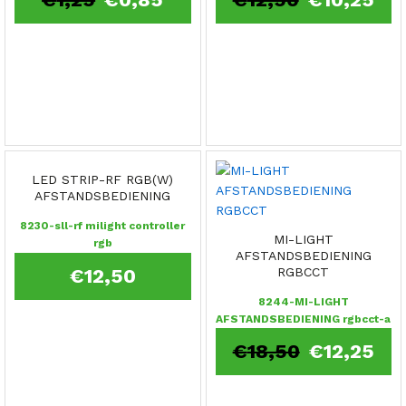
LED STRIP-RF RGB(W)
AFSTANDSBEDIENING
8230-sll-rf milight controller
MI-LIGHT
rgb
AFSTANDSBEDIENING
€
12,50
RGBCCT
8244-MI-LIGHT
AFSTANDSBEDIENING rgbcct-a
€
18,50
€
12,25