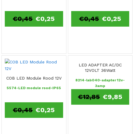
€
0,45
€
0,25
€
0,45
€
0,25
LED ADAPTER AC/DC
12VOLT 36Watt
COB LED Module Rood 12V
8214-lab040-adapter 12v-
3amp
5574-LED module rood-IP65
€
12,85
€
9,85
€
0,45
€
0,25