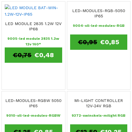
LED-MODULES-RGB-5050
IP65
LED MODULE 2835 1.2W 12V
9004-sll-led-modules-RGB
IP68
9005-led module 2835 1.2w
€
0,95
€
0,85
12v 160°
€
0,75
€
0,48
LED-MODULES-RGBW 5050
MI-LIGHT CONTROLLER
IP65
12V-24V RGB
9010-sll-led-modules-RGBW
9372-swinckels-milight RGB
€
1,25
€
0,85
€
12,50
€
10,25