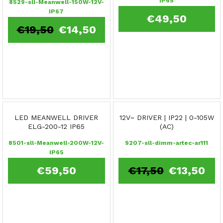
IP65
8529-sll-Meanwell-150W-12V-
IP67
€
49,50
€
19,50
€
14,50
LED MEANWELL DRIVER
12V~ DRIVER | IP22 | 0-105W
ELG-200-12 IP65
(AC)
8501-sll-Meanwell-200W-12V-
9207-sll-dimm-artec-ar111
IP65
€
59,50
€
17,50
€
13,50